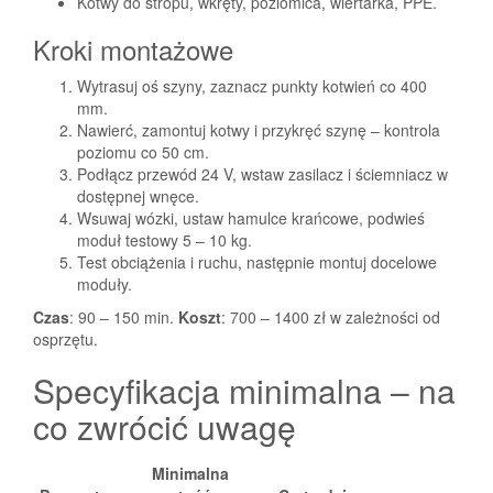
Kotwy do stropu, wkręty, poziomica, wiertarka, PPE.
Kroki montażowe
Wytrasuj oś szyny, zaznacz punkty kotwień co 400
mm.
Nawierć, zamontuj kotwy i przykręć szynę – kontrola
poziomu co 50 cm.
Podłącz przewód 24 V, wstaw zasilacz i ściemniacz w
dostępnej wnęce.
Wsuwaj wózki, ustaw hamulce krańcowe, podwieś
moduł testowy 5 – 10 kg.
Test obciążenia i ruchu, następnie montuj docelowe
moduły.
Czas
: 90 – 150 min.
Koszt
: 700 – 1400 zł w zależności od
osprzętu.
Specyfikacja minimalna – na
co zwrócić uwagę
Minimalna