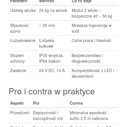
Parametr
wartość
Co to daje
Udźwig wózka
25 kg na wózek
Moduł 2 wózki –
bezpieczne 40 – 50 kg
Wysokość
< 35 mm
Mniejsza ingerencja w
szyny
sufit
Łożyskowanie
Łożyska
Cicha praca i trwałość
kulkowe
Stopień
IP20 wnętrza,
Bezpieczeństwo i
ochrony
IP54 balkon
długowieczność
Zasilanie
24 V DC, 10 A
Kompatybilność z LED i
akcesoriami
Pro i contra w praktyce
Aspekt
Pro
Contra
Przestrzeń
Elastyczność i
Minimalna wysokość
oszczędność m2
sufitu 2,5 m zalecana