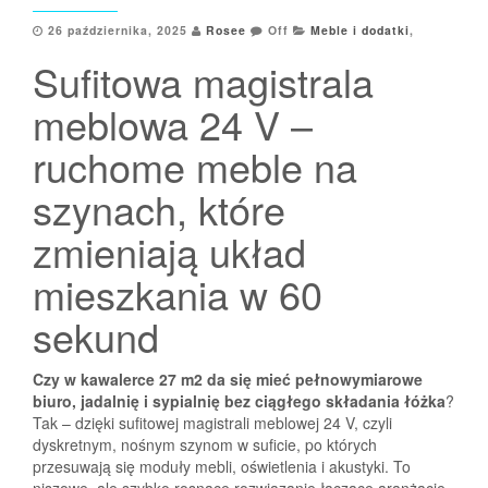
26 października, 2025
Rosee
Off
Meble i dodatki
,
Sufitowa magistrala
meblowa 24 V –
ruchome meble na
szynach, które
zmieniają układ
mieszkania w 60
sekund
Czy w kawalerce 27 m2 da się mieć pełnowymiarowe
biuro, jadalnię i sypialnię bez ciągłego składania łóżka
?
Tak – dzięki sufitowej magistrali meblowej 24 V, czyli
dyskretnym, nośnym szynom w suficie, po których
przesuwają się moduły mebli, oświetlenia i akustyki. To