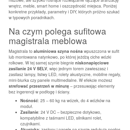
niszowe, ale szybko rosnące rozwiązanie łączące aranżację
wnętrz, meble, smart home i oszczędność miejsca. Poniżej
konkretne przykłady, parametry i DIY, których próżno szukać
w typowych poradnikach.
Na czym polega sufitowa
magistrala meblowa
Magistrala to
aluminiowa szyna nośna
wpuszczona w sufit
lub montowana natynkowo, po której jeżdżą ciche wózki
rolkowe. W tej samej szynie biegnie
niskonapięciowe
zasilanie 24 V SELV
, więc jednym torem zawieszasz i
zasilasz lampy, listwy LED, rolety akustyczne, mobilne regały,
mini-biurka czy panele multimedialne. W efekcie możesz
strefować przestrzeń w minutę
– przesuwając elementy
bez ingerencji w podłogę i ściany.
Nośność
: 25 – 60 kg na wózek, do 4 wózków na
moduł.
Zasilanie
: 24 V DC – bezpieczne dotykowo,
kompatybilne z taśmami LED, silnikami rolet,
czujnikami.
Akustyka
: zasłony i panele na szynie redukują pogłos