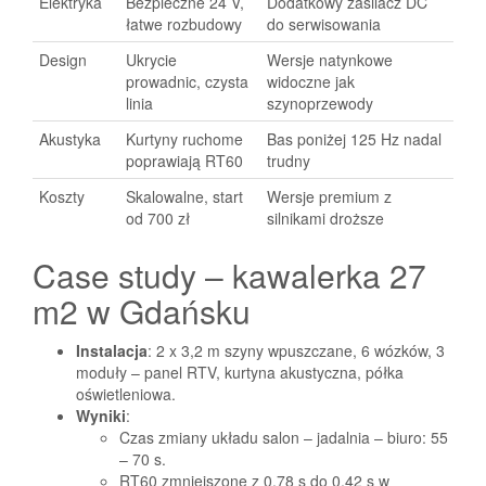
Elektryka
Bezpieczne 24 V,
Dodatkowy zasilacz DC
łatwe rozbudowy
do serwisowania
Design
Ukrycie
Wersje natynkowe
prowadnic, czysta
widoczne jak
linia
szynoprzewody
Akustyka
Kurtyny ruchome
Bas poniżej 125 Hz nadal
poprawiają RT60
trudny
Koszty
Skalowalne, start
Wersje premium z
od 700 zł
silnikami droższe
Case study – kawalerka 27
m2 w Gdańsku
Instalacja
: 2 x 3,2 m szyny wpuszczane, 6 wózków, 3
moduły – panel RTV, kurtyna akustyczna, półka
oświetleniowa.
Wyniki
:
Czas zmiany układu salon – jadalnia – biuro: 55
– 70 s.
RT60 zmniejszone z 0,78 s do 0,42 s w