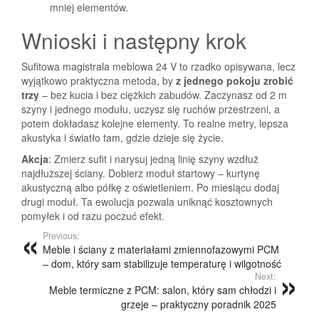
mniej elementów.
Wnioski i następny krok
Sufitowa magistrala meblowa 24 V to rzadko opisywana, lecz
wyjątkowo praktyczna metoda, by
z jednego pokoju zrobić
trzy
– bez kucia i bez ciężkich zabudów. Zaczynasz od 2 m
szyny i jednego modułu, uczysz się ruchów przestrzeni, a
potem dokładasz kolejne elementy. To realne metry, lepsza
akustyka i światło tam, gdzie dzieje się życie.
Akcja
: Zmierz sufit i narysuj jedną linię szyny wzdłuż
najdłuższej ściany. Dobierz moduł startowy – kurtynę
akustyczną albo półkę z oświetleniem. Po miesiącu dodaj
drugi moduł. Ta ewolucja pozwala uniknąć kosztownych
pomyłek i od razu poczuć efekt.
Previous:
Meble i ściany z materiałami zmiennofazowymi PCM
– dom, który sam stabilizuje temperaturę i wilgotność
Next:
Meble termiczne z PCM: salon, który sam chłodzi i
grzeje – praktyczny poradnik 2025