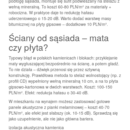
podłogę sąsiada, montuje się sufit podwieszany na stelażu z
wełną mineralną. To koszt 60-80 PLN/m² za materiały +
robocizna. W praktyce daje to redukcję hałasu
uderzeniowego o 15-20 dB. Warto dodać warstwę masy
bitumicznej na płyty gipsowe – dodatkowe 10 PLN/m².
Ściany od sąsiada – mata
czy płyta?
Typowy błąd w polskich kamienicach i blokach: przyklejanie
maty wygłuszającej bezpośrednio na ścianę, a potem gładź.
To nie działa – dźwięk przenosi się przez sztywną
konstrukcję. Prawidłowa metoda to stelaż wolnostojący (np. z
profili CD) wypełniony wełną mineralną 10 cm, a na to płyta
gipsowo-kartonowa w dwóch warstwach. Koszt: 100-150
PLN/m². Efekt: redukcja hałasu o 30-40 dB.
W mieszkaniu na wynajem możesz zastosować gotowe
panele akustyczne z pianki melaminowej – koszt 40-70
PLN/m², ale efekt jest słabszy (ok. 10-15 dB). Sprawdzą się
jako uzupełnienie, ale nie jako główna bariera.
izolacja akustyczna kamienica