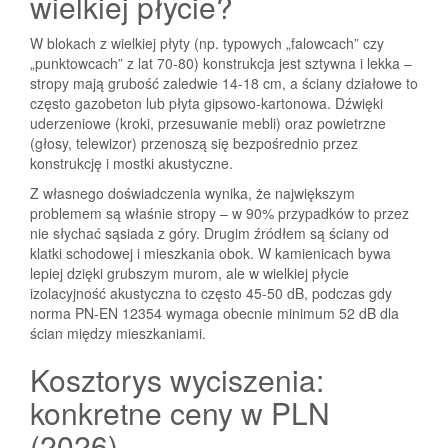
wielkiej płycie?
W blokach z wielkiej płyty (np. typowych „falowcach” czy
„punktowcach” z lat 70-80) konstrukcja jest sztywna i lekka –
stropy mają grubość zaledwie 14-18 cm, a ściany działowe to
często gazobeton lub płyta gipsowo-kartonowa. Dźwięki
uderzeniowe (kroki, przesuwanie mebli) oraz powietrzne
(głosy, telewizor) przenoszą się bezpośrednio przez
konstrukcję i mostki akustyczne.
Z własnego doświadczenia wynika, że największym
problemem są właśnie stropy – w 90% przypadków to przez
nie słychać sąsiada z góry. Drugim źródłem są ściany od
klatki schodowej i mieszkania obok. W kamienicach bywa
lepiej dzięki grubszym murom, ale w wielkiej płycie
izolacyjność akustyczna to często 45-50 dB, podczas gdy
norma PN-EN 12354 wymaga obecnie minimum 52 dB dla
ścian między mieszkaniami.
Kosztorys wyciszenia:
konkretne ceny w PLN
(2026)