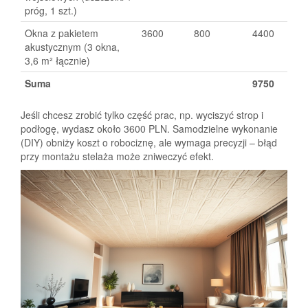
próg, 1 szt.)
Okna z pakietem
3600
800
4400
akustycznym (3 okna,
3,6 m² łącznie)
Suma
9750
Jeśli chcesz zrobić tylko część prac, np. wyciszyć strop i
podłogę, wydasz około 3600 PLN. Samodzielne wykonanie
(DIY) obniży koszt o robociznę, ale wymaga precyzji – błąd
przy montażu stelaża może zniweczyć efekt.