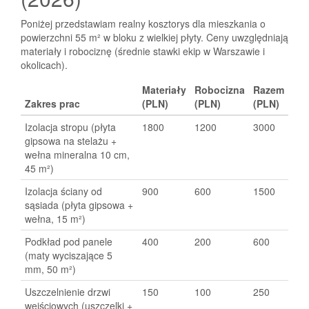
Poniżej przedstawiam realny kosztorys dla mieszkania o
powierzchni 55 m² w bloku z wielkiej płyty. Ceny uwzględniają
materiały i robociznę (średnie stawki ekip w Warszawie i
okolicach).
Materiały
Robocizna
Razem
Zakres prac
(PLN)
(PLN)
(PLN)
Izolacja stropu (płyta
1800
1200
3000
gipsowa na stelażu +
wełna mineralna 10 cm,
45 m²)
Izolacja ściany od
900
600
1500
sąsiada (płyta gipsowa +
wełna, 15 m²)
Podkład pod panele
400
200
600
(maty wyciszające 5
mm, 50 m²)
Uszczelnienie drzwi
150
100
250
wejściowych (uszczelki +