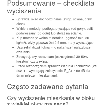
Podsumowanie – checklista
wyciszenia
Sprawdź, skąd dochodzi hałas (strop, ściana, drzwi,
okna).
Wybierz metodę: podłoga pływająca (od góry), sufit
podwieszany (od dołu) lub stelaż na ścianie.
Kup materiały: wełna mineralna (gęstość min. 30
kg/m³), płyty gipsowe 2×12,5 mm, maty wyciszające.
Uszczelnij drzwi i okna – to najtańsze i najszybsze
działanie.
Zdecyduj, czy robisz sam (oszczędność 30-50%
kosztów) czy z ekipą.
Przed rozpoczęciem sprawdź Warunki Techniczne (WT
2021) – wymagają izolacyjności R_A1 ≥ 50 dB dla
ścian między mieszkaniami.
Często zadawane pytania
Czy wyciszenie mieszkania w bloku
z wielkiej płyty ma sens?