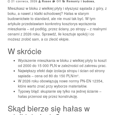
21 czerwca, 2026
Rosee
Off
Remonty i budowa
,
Mieszkasz w bloku z wielkiej płyty i słyszysz sąsiada z góry, z
boku, a nawet z klatki schodowej? Hałas w starym
budownictwie to standard, ale nie musi tak być. W tym
artykule przedstawiam konkretny kosztorys wyciszenia
mieszkania – od podłóg, przez ściany, po stropy – z realnymi
cenami z 2026 roku. Sprawdź, ile kosztuje spokój i co
możesz zrobić sam, a co zlecić ekipie.
W skrócie
Wyciszenie mieszkania w bloku z wielkiej płyty to koszt
od 2000 do 15 000 PLN w zależności od zakresu prac.
Największy efekt daje izolacja stropu i ścian od strony
sąsiada – cena od 80 do 150 PLN/m².
W 2026 roku obowiązują nowe normy PN-EN 12354,
które warto znać przy wyborze materiałów.
Typowy błąd: skupianie się tylko na jednej ścianie –
hałas przenosi się przez konstrukcję.
Skąd bierze się hałas w