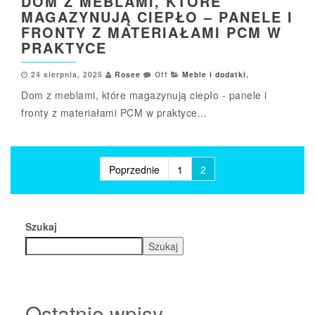
DOM Z MEBLAMI, KTÓRE
MAGAZYNUJĄ CIEPŁO – PANELE I
FRONTY Z MATERIAŁAMI PCM W
PRAKTYCE
24 sierpnia, 2025
Rosee
Off
Meble i dodatki
,
Dom z meblami, które magazynują ciepło - panele i
fronty z materiałami PCM w praktyce...
Stronicowanie
Poprzednie
1
2
wpisów
Szukaj
Szukaj
Ostatnie wpisy